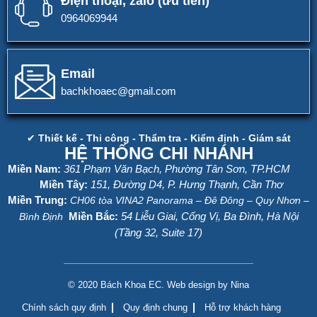
Điện thoại, zalo (ưu tiên)
0964069944
Email
bachkhoaec@gmail.com
✔
Thiết kế - Thi công - Thẩm tra - Kiểm định - Giám sát
HỆ THỐNG CHI NHÁNH
Miền Nam:
361 Phạm Văn Bạch, Phường Tân Sơn, TP.HCM
Miền Tây:
151, Đường D4, P. Hưng Thạnh, Cần Thơ
Miền Trung:
CH06 tòa VINA2 Panorama – Đê Đông – Quy Nhơn
–
Miền Bắc:
54 Liễu Giai, Cống Vị, Ba Đình, Hà Nội
Bình Định
(Tầng 32, Suite 17)
© 2020 Bách Khoa EC. Web design by Nina
Chính sách quy định
Quy định chung
Hỗ trợ khách hàng