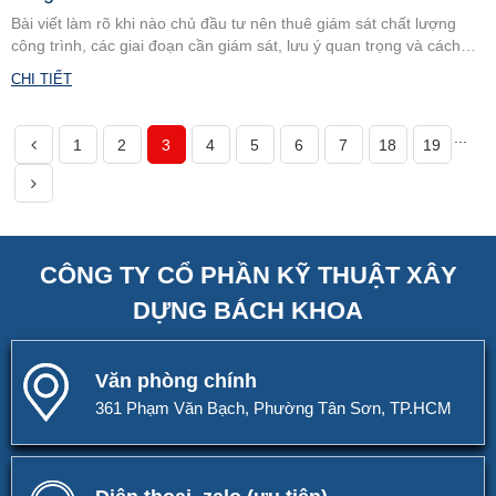
Bài viết làm rõ khi nào chủ đầu tư nên thuê giám sát chất lượng
công trình, các giai đoạn cần giám sát, lưu ý quan trọng và cách
lựa chọn đơn vị giám sát uy tín, độc lập.
CHI TIẾT
...
1
2
3
4
5
6
7
18
19
CÔNG TY CỔ PHẦN KỸ THUẬT XÂY
DỰNG BÁCH KHOA
Văn phòng chính
361 Phạm Văn Bạch, Phường Tân Sơn, TP.HCM