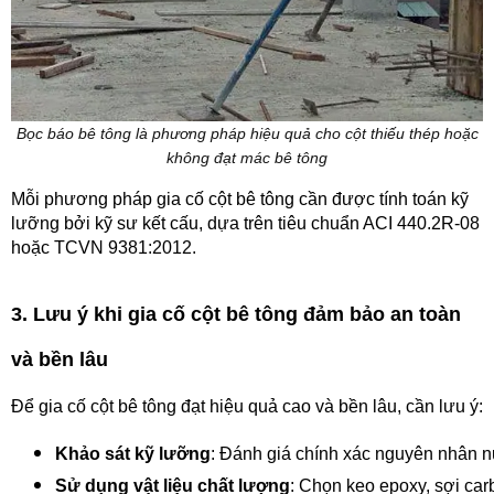
Bọc báo bê tông là phương pháp hiệu quả cho cột thiếu thép hoặc
không đạt mác bê tông
Mỗi phương pháp gia cố cột bê tông cần được tính toán kỹ
lưỡng bởi kỹ sư kết cấu, dựa trên tiêu chuẩn ACI 440.2R-08
hoặc TCVN 9381:2012.
3. Lưu ý khi gia cố cột bê tông đảm bảo an toàn
và bền lâu
Để gia cố cột bê tông đạt hiệu quả cao và bền lâu, cần lưu ý:
Khảo sát kỹ lưỡng
: Đánh giá chính xác nguyên nhân nứt
Sử dụng vật liệu chất lượng
: Chọn keo epoxy, sợi car