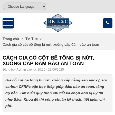
Trang chủ
Tin Tức
Cách gia cố cột bê tông bị nứt, xuống cấp đảm bảo an toàn
CÁCH GIA CỐ CỘT BÊ TÔNG BỊ NỨT,
XUỐNG CẤP ĐẢM BẢO AN TOÀN
Đăng bởi
Admin
vào lúc 10:20 - 23/06/2025
Gia cố cột bê tông bị nứt, xuống cấp bằng keo epoxy, sợi
carbon CFRP hoặc bọc thép giúp đảm bảo an toàn, tăng
độ bền. Tìm hiểu quy trình chi tiết và chọn đơn vị uy tín
như Bách Khoa để thi công chuẩn kỹ thuật, tiết kiệm chi
phí.