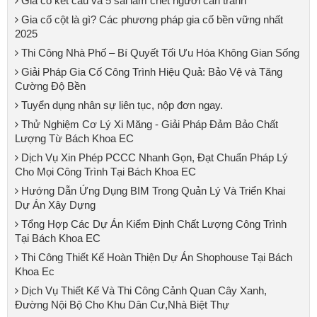
Gia cố kết cấu và 5 sai lầm chết người cần tránh
Gia cố cột là gì? Các phương pháp gia cố bền vững nhất
2025
Thi Công Nhà Phố – Bí Quyết Tối Ưu Hóa Không Gian Sống
Giải Pháp Gia Cố Công Trình Hiệu Quả: Bảo Vệ và Tăng
Cường Độ Bền
Tuyển dụng nhân sự liên tục, nộp đơn ngay.
Thử Nghiệm Cơ Lý Xi Măng - Giải Pháp Đảm Bảo Chất
Lượng Từ Bách Khoa EC
Dịch Vụ Xin Phép PCCC Nhanh Gọn, Đạt Chuẩn Pháp Lý
Cho Mọi Công Trình Tại Bách Khoa EC
Hướng Dẫn Ứng Dụng BIM Trong Quản Lý Và Triển Khai
Dự Án Xây Dựng
Tổng Hợp Các Dự Án Kiểm Định Chất Lượng Công Trình
Tại Bách Khoa EC
Thi Công Thiết Kế Hoàn Thiện Dự Án Shophouse Tại Bách
Khoa Ec
Dịch Vụ Thiết Kế Và Thi Công Cảnh Quan Cây Xanh,
Đường Nội Bộ Cho Khu Dân Cư,Nhà Biệt Thự