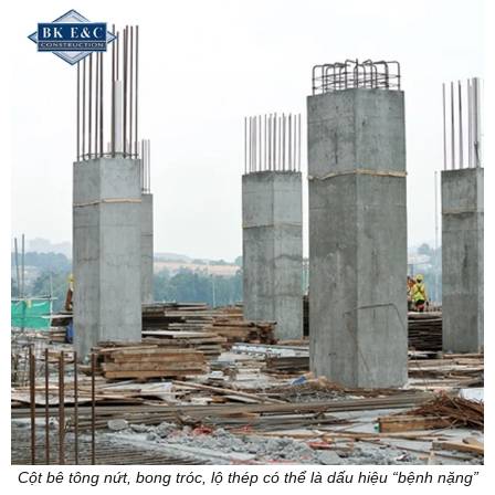
Cột bê tông nứt, bong tróc, lộ thép có thể là dấu hiệu “bệnh nặng”