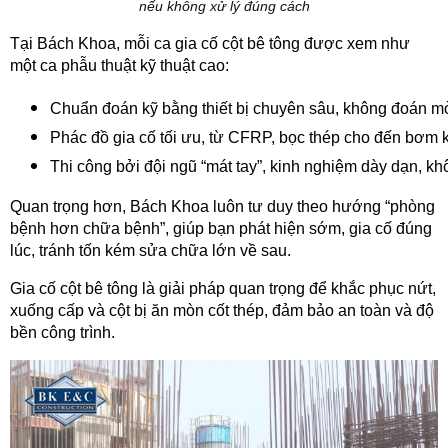
nếu không xử lý đúng cách
Tại Bách Khoa, mỗi ca gia cố cột bê tông được xem như
một ca phẫu thuật kỹ thuật cao:
Chuẩn đoán kỹ bằng thiết bị chuyên sâu, không đoán m
Phác đồ gia cố tối ưu, từ CFRP, bọc thép cho đến bơm k
Thi công bởi đội ngũ “mát tay”, kinh nghiệm dày dạn, k
Quan trọng hơn, Bách Khoa luôn tư duy theo hướng “phòng
bệnh hơn chữa bệnh”, giúp bạn phát hiện sớm, gia cố đúng
lúc, tránh tốn kém sửa chữa lớn về sau.
Gia cố cột bê tông là giải pháp quan trọng để khắc phục nứt,
xuống cấp và cột bị ăn mòn cốt thép, đảm bảo an toàn và độ
bền công trình.