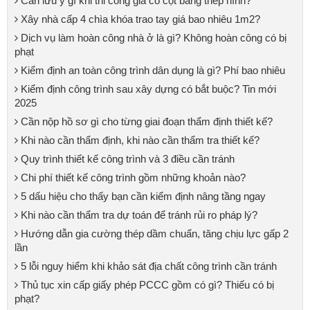
Cần lưu ý gì khi thi công gia cố cột bằng thép hình?
Xây nhà cấp 4 chìa khóa trao tay giá bao nhiêu 1m2?
Dịch vụ làm hoàn công nhà ở là gì? Không hoàn công có bị
phạt
Kiểm định an toàn công trình dân dụng là gì? Phí bao nhiêu
Kiểm định công trình sau xây dựng có bắt buộc? Tin mới
2025
Cần nộp hồ sơ gì cho từng giai đoạn thẩm định thiết kế?
Khi nào cần thẩm định, khi nào cần thẩm tra thiết kế?
Quy trình thiết kế công trình và 3 điều cần tránh
Chi phí thiết kế công trình gồm những khoản nào?
5 dấu hiệu cho thấy bạn cần kiểm định nâng tầng ngay
Khi nào cần thẩm tra dự toán để tránh rủi ro pháp lý?
Hướng dẫn gia cường thép dầm chuẩn, tăng chịu lực gấp 2
lần
5 lỗi nguy hiểm khi khảo sát địa chất công trình cần tránh
Thủ tục xin cấp giấy phép PCCC gồm có gì? Thiếu có bị
phạt?