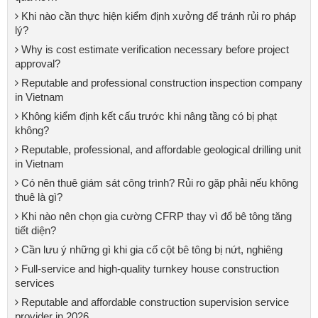
Khi nào cần thực hiện kiểm định xưởng để tránh rủi ro pháp
lý?
Why is cost estimate verification necessary before project
approval?
Reputable and professional construction inspection company
in Vietnam
Không kiểm định kết cấu trước khi nâng tầng có bị phạt
không?
Reputable, professional, and affordable geological drilling unit
in Vietnam
Có nên thuê giám sát công trình? Rủi ro gặp phải nếu không
thuê là gì?
Khi nào nên chọn gia cường CFRP thay vì đổ bê tông tăng
tiết diện?
Cần lưu ý những gì khi gia cố cột bê tông bị nứt, nghiêng
Full-service and high-quality turnkey house construction
services
Reputable and affordable construction supervision service
provider in 2026