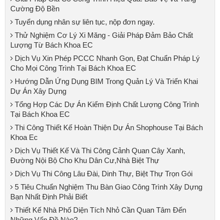
Cường Độ Bền
Tuyển dụng nhân sự liên tục, nộp đơn ngay.
Thử Nghiệm Cơ Lý Xi Măng - Giải Pháp Đảm Bảo Chất
Lượng Từ Bách Khoa EC
Dịch Vụ Xin Phép PCCC Nhanh Gọn, Đạt Chuẩn Pháp Lý
Cho Mọi Công Trình Tại Bách Khoa EC
Hướng Dẫn Ứng Dụng BIM Trong Quản Lý Và Triển Khai
Dự Án Xây Dựng
Tổng Hợp Các Dự Án Kiểm Định Chất Lượng Công Trình
Tại Bách Khoa EC
Thi Công Thiết Kế Hoàn Thiện Dự Án Shophouse Tại Bách
Khoa Ec
Dịch Vụ Thiết Kế Và Thi Công Cảnh Quan Cây Xanh,
Đường Nội Bộ Cho Khu Dân Cư,Nhà Biệt Thự
Dịch Vụ Thi Công Lâu Đài, Dinh Thự, Biệt Thự Trọn Gói
5 Tiêu Chuẩn Nghiệm Thu Bàn Giao Công Trình Xây Dựng
Bạn Nhất Định Phải Biết
Thiết Kế Nhà Phố Diện Tích Nhỏ Cần Quan Tâm Đến
Những Vấn Đề Nào?