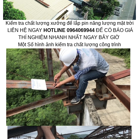
Kiểm tra chất lượng xưởng để lắp pin năng lượng mặt trời
LIÊN HỆ NGAY
HOTLINE
0964069944
ĐỂ CÓ BÁO GIÁ
THÍ NGHIỆM NHANH NHẤT NGAY BÂY GIỜ
Một Số hình ảnh kiểm tra chất lượng công trình