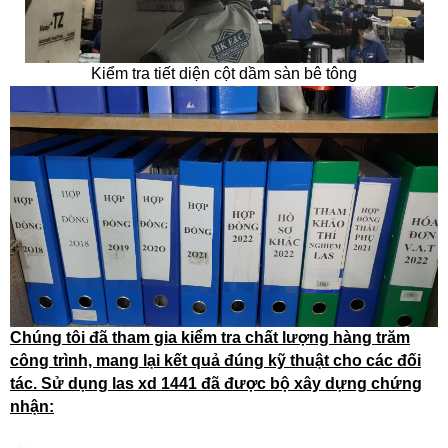
Kiểm tra tiết diện cột dầm sàn bê tông
Chúng tôi đã tham gia kiểm tra chất lượng hàng trăm
công trình, mang lại kết quả đúng kỹ thuật cho các đối
tác. Sử dụng las xd 1441 đã được bộ xây dựng chứng
nhận: