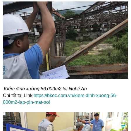
Kiểm định xưởng 56.000m2 tại Nghệ An
Chi tết tại Link
https://bkec.com.vn/kiem-dinh-xuong-56-
000m2-lap-pin-mat-troi