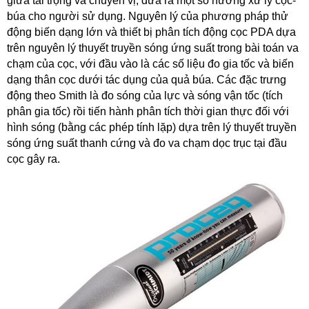
giữa tải trọng và chuyển vị, đưa ra một số hướng xử lý cọc-
búa cho người sử dụng. Nguyên lý của phương pháp thử
động biến dạng lớn và thiết bị phân tích động cọc PDA dựa
trên nguyên lý thuyết truyền sóng ứng suất trong bài toán va
chạm của cọc, với đầu vào là các số liệu đo gia tốc và biến
dạng thân cọc dưới tác dụng của quả búa. Các đặc trưng
động theo Smith là đo sóng của lực và sóng vận tốc (tích
phân gia tốc) rồi tiến hành phân tích thời gian thực đối với
hình sóng (bằng các phép tính lặp) dựa trên lý thuyết truyền
sóng ứng suất thanh cứng và đo va chạm dọc trục tại đầu
cọc gây ra.