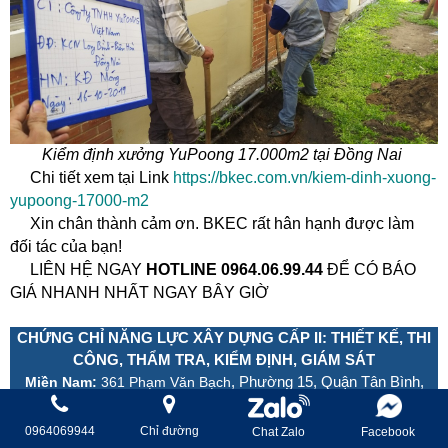
Kiểm định xưởng YuPoong 17.000m2 tại Đồng Nai
Chi tiết xem tại Link
https://bkec.com.vn/kiem-dinh-xuong-
yupoong-17000-m2
Xin chân thành cảm ơn. BKEC rất hân hạnh được làm
đối tác của bạn!
LIÊN HỆ NGAY
HOTLINE 0964.06.99.44
ĐỂ CÓ BÁO
GIÁ NHANH NHẤT NGAY BÂY GIỜ
CHỨNG CHỈ NĂNG LỰC XÂY DỰNG CẤP II: THIẾT KẾ, THI
CÔNG, THẨM TRA, KIỂM ĐỊNH, GIÁM SÁT
, Phường 15, Quận Tân Bình,
Miền Nam:
361 Phạm Văn Bạch
TP.HCM
86 Nguyễn Trãi, Phường Cái Khế, Quận Ninh Kiều, TP
Miền Tây:
0964069944
Chỉ đường
Chat Zalo
Facebook
Cần Thơ